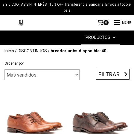
3 Y 6 CUOTAS SIN INTERÈS . 10% OFF Transferencia Bancaria. Envíos a todo el
país
MENÚ
0
PRODUCTOS
Inicio
/
DISCONTINUOS
/
breadcrumbs.disponible-40
Ordenar por
FILTRAR